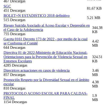
467 Descargas
SGC
81.67 KB
451 Descargas
BOLET+N ESTADISTICO 2018 definitivo
5.21 MB
515 Descargas
Riesgo Suicida Asociado al Acoso Escolar y Depresión en
344.38
el Caso de la Adolescencia
KB
755 Descargas
Gaceta 0161 Decreto 173 de 2022 - por medio de la cual
4.42
se Conforma el Comité
MB
644 Descargas
Directiva 01 de 2022-Ministerio de Educación Nacional-
Orientaciones para la Prevención de Violencia Sexual en
324.51
Entornos Escolares
KB
4285 Descargas
Directrices actuaciones en casos de violencia
3.46
857 Descargas
MB
Promoción Respeto por la Diversidad Sexual en el ámbito
4.38
escolar
MB
810 Descargas
PROTOCOLO ACOSO ESCOLAR PARA CALDAS-
1.9
FINAL
MB
1154 Descargas