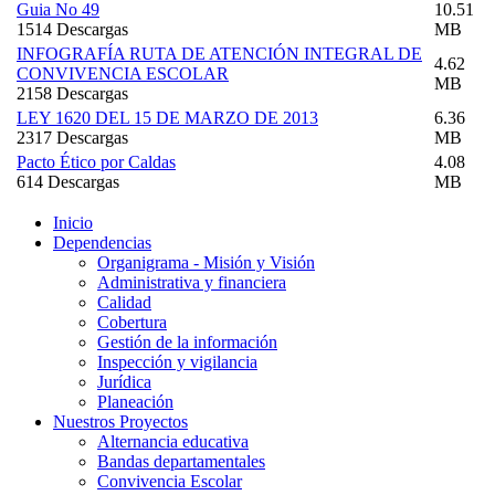
Guia No 49
10.51
1514 Descargas
MB
INFOGRAFÍA RUTA DE ATENCIÓN INTEGRAL DE
4.62
CONVIVENCIA ESCOLAR
MB
2158 Descargas
LEY 1620 DEL 15 DE MARZO DE 2013
6.36
2317 Descargas
MB
Pacto Ético por Caldas
4.08
614 Descargas
MB
Inicio
Dependencias
Organigrama - Misión y Visión
Administrativa y financiera
Calidad
Cobertura
Gestión de la información
Inspección y vigilancia
Jurídica
Planeación
Nuestros Proyectos
Alternancia educativa
Bandas departamentales
Convivencia Escolar