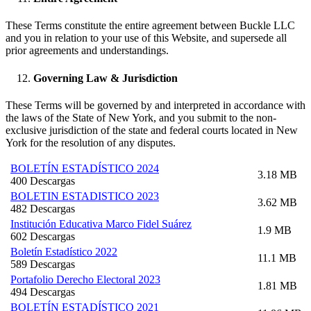
These Terms constitute the entire agreement between Buckle LLC
and you in relation to your use of this Website, and supersede all
prior agreements and understandings.
Governing Law & Jurisdiction
These Terms will be governed by and interpreted in accordance with
the laws of the State of New York, and you submit to the non-
exclusive jurisdiction of the state and federal courts located in New
York for the resolution of any disputes.
BOLETÍN ESTADÍSTICO 2024
3.18 MB
400 Descargas
BOLETIN ESTADISTICO 2023
3.62 MB
482 Descargas
Institución Educativa Marco Fidel Suárez
1.9 MB
602 Descargas
Boletín Estadístico 2022
11.1 MB
589 Descargas
Portafolio Derecho Electoral 2023
1.81 MB
494 Descargas
BOLETÍN ESTADÍSTICO 2021