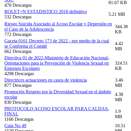
81.67 KB
470 Descargas
BOLET+N ESTADISTICO 2018 definitivo
5.21 MB
532 Descargas
Riesgo Suicida Asociado al Acoso Escolar y Depresión en
344.38
el Caso de la Adolescencia
KB
772 Descargas
Gaceta 0161 Decreto 173 de 2022 - por medio de la cual
4.42
se Conforma el Comité
MB
662 Descargas
Directiva 01 de 2022-Ministerio de Educación Nacional-
Orientaciones para la Prevención de Violencia Sexual en
324.51
Entornos Escolares
KB
4298 Descargas
Directrices actuaciones en casos de violencia
3.46
877 Descargas
MB
Promoción Respeto por la Diversidad Sexual en el ámbito
4.38
escolar
MB
830 Descargas
PROTOCOLO ACOSO ESCOLAR PARA CALDAS-
1.9
FINAL
MB
1166 Descargas
Guia No 49
10.51
1529 Descargas
MB