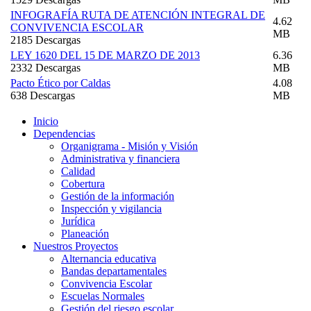
INFOGRAFÍA RUTA DE ATENCIÓN INTEGRAL DE
4.62
CONVIVENCIA ESCOLAR
MB
2185 Descargas
LEY 1620 DEL 15 DE MARZO DE 2013
6.36
2332 Descargas
MB
Pacto Ético por Caldas
4.08
638 Descargas
MB
Inicio
Dependencias
Organigrama - Misión y Visión
Administrativa y financiera
Calidad
Cobertura
Gestión de la información
Inspección y vigilancia
Jurídica
Planeación
Nuestros Proyectos
Alternancia educativa
Bandas departamentales
Convivencia Escolar
Escuelas Normales
Gestión del riesgo escolar