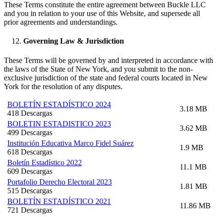
These Terms constitute the entire agreement between Buckle LLC
and you in relation to your use of this Website, and supersede all
prior agreements and understandings.
Governing Law & Jurisdiction
These Terms will be governed by and interpreted in accordance with
the laws of the State of New York, and you submit to the non-
exclusive jurisdiction of the state and federal courts located in New
York for the resolution of any disputes.
BOLETÍN ESTADÍSTICO 2024
3.18 MB
418 Descargas
BOLETIN ESTADISTICO 2023
3.62 MB
499 Descargas
Institución Educativa Marco Fidel Suárez
1.9 MB
618 Descargas
Boletín Estadístico 2022
11.1 MB
609 Descargas
Portafolio Derecho Electoral 2023
1.81 MB
515 Descargas
BOLETÍN ESTADÍSTICO 2021
11.86 MB
721 Descargas