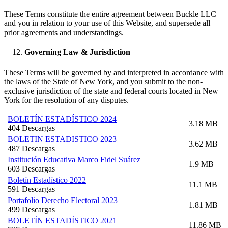
These Terms constitute the entire agreement between Buckle LLC
and you in relation to your use of this Website, and supersede all
prior agreements and understandings.
Governing Law & Jurisdiction
These Terms will be governed by and interpreted in accordance with
the laws of the State of New York, and you submit to the non-
exclusive jurisdiction of the state and federal courts located in New
York for the resolution of any disputes.
BOLETÍN ESTADÍSTICO 2024
3.18 MB
404 Descargas
BOLETIN ESTADISTICO 2023
3.62 MB
487 Descargas
Institución Educativa Marco Fidel Suárez
1.9 MB
603 Descargas
Boletín Estadístico 2022
11.1 MB
591 Descargas
Portafolio Derecho Electoral 2023
1.81 MB
499 Descargas
BOLETÍN ESTADÍSTICO 2021
11.86 MB