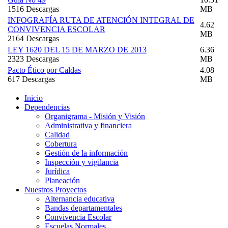
1516 Descargas
MB
INFOGRAFÍA RUTA DE ATENCIÓN INTEGRAL DE
4.62
CONVIVENCIA ESCOLAR
MB
2164 Descargas
LEY 1620 DEL 15 DE MARZO DE 2013
6.36
2323 Descargas
MB
Pacto Ético por Caldas
4.08
617 Descargas
MB
Inicio
Dependencias
Organigrama - Misión y Visión
Administrativa y financiera
Calidad
Cobertura
Gestión de la información
Inspección y vigilancia
Jurídica
Planeación
Nuestros Proyectos
Alternancia educativa
Bandas departamentales
Convivencia Escolar
Escuelas Normales