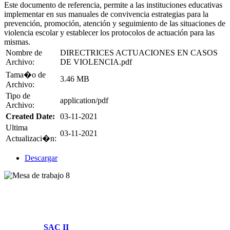
Este documento de referencia, permite a las instituciones educativas
implementar en sus manuales de convivencia estrategias para la
prevención, promoción, atención y seguimiento de las situaciones de
violencia escolar y establecer los protocolos de actuación para las
mismas.
Nombre de
DIRECTRICES ACTUACIONES EN CASOS
Archivo:
DE VIOLENCIA.pdf
Tama�o de
3.46 MB
Archivo:
Tipo de
application/pdf
Archivo:
Created Date:
03-11-2021
Ultima
03-11-2021
Actualizaci�n:
Descargar
Villamaría, Caldas
Cl. 14 #2-58 Piso -1 y Piso 2
Parque Tecnológico
Solicitudes:
SAC II