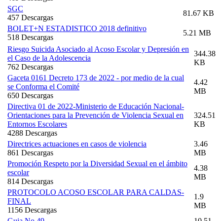
SGC
81.67 KB
457 Descargas
BOLET+N ESTADISTICO 2018 definitivo
5.21 MB
518 Descargas
Riesgo Suicida Asociado al Acoso Escolar y Depresión en
344.38
el Caso de la Adolescencia
KB
762 Descargas
Gaceta 0161 Decreto 173 de 2022 - por medio de la cual
4.42
se Conforma el Comité
MB
650 Descargas
Directiva 01 de 2022-Ministerio de Educación Nacional-
Orientaciones para la Prevención de Violencia Sexual en
324.51
Entornos Escolares
KB
4288 Descargas
Directrices actuaciones en casos de violencia
3.46
861 Descargas
MB
Promoción Respeto por la Diversidad Sexual en el ámbito
4.38
escolar
MB
814 Descargas
PROTOCOLO ACOSO ESCOLAR PARA CALDAS-
1.9
FINAL
MB
1156 Descargas
Guia No 49
10.51