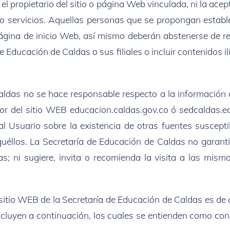
el propietario del sitio o página Web vinculada, ni la ace
 servicios. Aquellas personas que se propongan establec
gina de inicio Web, así mismo deberán abstenerse de rea
e Educación de Caldas o sus filiales o incluir contenidos i
aldas no se hace responsable respecto a la información q
or del sitio WEB educacion.caldas.gov.co ó sedcaldas.edu
l Usuario sobre la existencia de otras fuentes suscepti
éllos. La Secretaría de Educación de Caldas no garanti
s; ni sugiere, invita o recomienda la visita a las mis
l sitio WEB de la Secretaría de Educación de Caldas es de c
ncluyen a continuación, los cuales se entienden como con