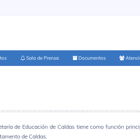
tos
Sala de Prensa
Documentos
Atenci
etaría de Educación de Caldas tiene como función princi
rtamento de Caldas.